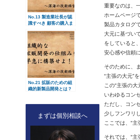
重要なのは、
ホームページ
No.13 製造業社長が認
識すべき 顧客の購入ま
製品カタログ
での心理プロセスと
大元に基づい
は？Part3
をしていると
安心感や信頼
そのために、
“主張の大元”
No.21 拡販のための組
この“主張の大
織的新製品開発とは？
いわゆるコン
ただし、コン
少しフンワリ
まずは個別相談へ
ここでは、“主
それでは、“主