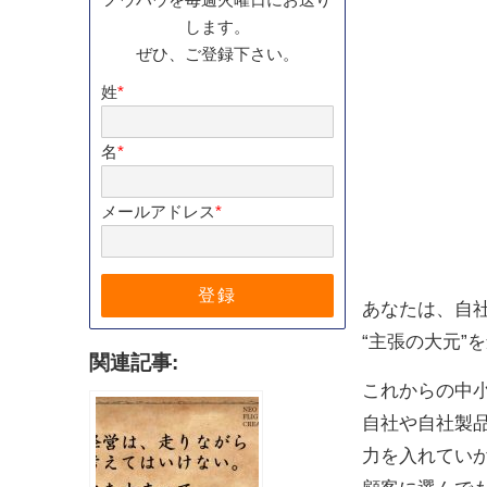
します。
ぜひ、ご登録下さい。
姓
*
名
*
メールアドレス
*
あなたは、自
“主張の大元”
関連記事:
これからの中
自社や自社製
力を入れてい