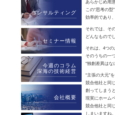
あらかじめ用意
この“思考の型
コンサルティング
効率的であり
それでは、その
どんなもので
セミナー情報
それは、4つ
そのうちの一
“独創差異はな
今週のコラム
深海の技術経営
“主張の大元”
競合他社と同じ
創ってしまう
会社概要
現実にホーム
競合他社と同
しまいますね