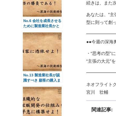
続きは、また
あなたは、“主
No.6 会社を成長させる
型に則って創
ために製造業社長かと
るべき行動とは？
━━━━━━
●●今週の深海
・“思考の型”
“主張の大元”
━━━━━━
No.13 製造業社長が認
識すべき 顧客の購入ま
ネオフライト
での心理プロセスと
は？Part3
宮川 壮輔
関連記事: