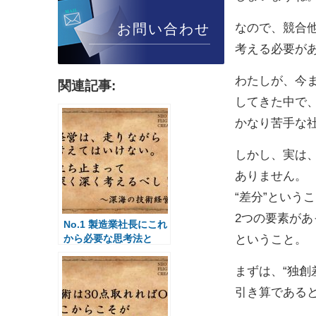
お問い合わせ
なので、競合他
考える必要が
わたしが、今
関連記事:
してきた中で、
かなり苦手な
しかし、実は
ありません。
“差分”という
2つの要素が
No.1 製造業社長にこれ
から必要な思考法と
ということ。
は？
まずは、“独創
引き算である