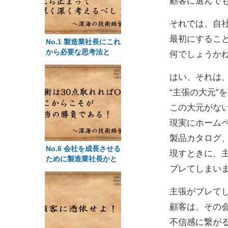
顧客に選んで
それでは、自
最初にするこ
No.1 製造業社長にこれ
から必要な思考法と
何でしょうか
は？
はい、それは
“主張の大元”
この大元がな
現実にホーム
製品カタログ
No.6 会社を成長させる
現すときに、
ために製造業社長かと
ブレてしまい
るべき行動とは？
主張がブレて
顧客は、その
不信感に繋が