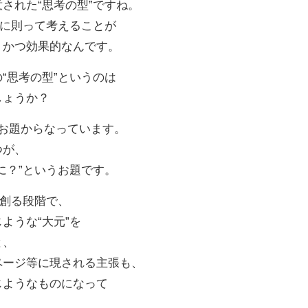
された“思考の型”ですね。
”に則って考えることが
、かつ効果的なんです。
“思考の型”というのは
しょうか？
のお題からなっています。
つが、
に？”というお題です。
を創る段階で、
ような“大元”を
と、
ページ等に現される主張も、
じようなものになって
。