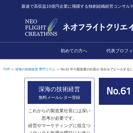
最速で高収益10億円企業に飛躍する独創組織経営コンサル
初めての方へ
代表プロフ
TOP
>
深海の技術経営 専門コラム
>
No.61 中小製造業の社長が 自社をアピールする
No.
深海の技術経営
無料メールレター登録
これからの製造業社長には深い
思考が必要です。
経営やマーケティングに役立つ
ノウハウを毎週火曜日にお送り