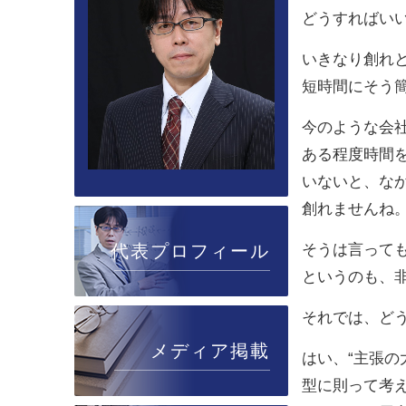
どうすればい
いきなり創れ
短時間にそう
今のような会
ある程度時間
いないと、な
創れませんね
代表プロフィール
そうは言って
というのも、
それでは、ど
メディア掲載
はい、“主張の
型に則って考